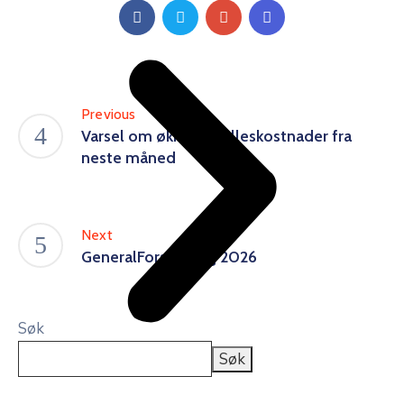
Previous
Varsel om økning i felleskostnader fra
neste måned
Next
GeneralForsamling 2026
Søk
Søk