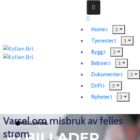
Home
Tjenester
Bygg
Beboer
Dokumenter
Drift
Nyheter
Varsel om misbruk av felles
strøm