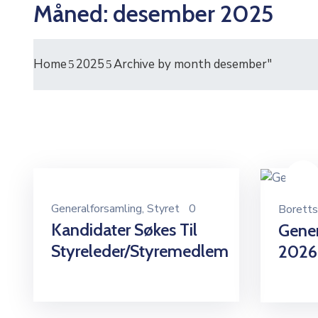
Måned:
desember 2025
Home
2025
Archive by month desember"
Generalforsamling
‚
Styret
0
Boretts
Kandidater Søkes Til
Gene
Styreleder/styremedlem
2026