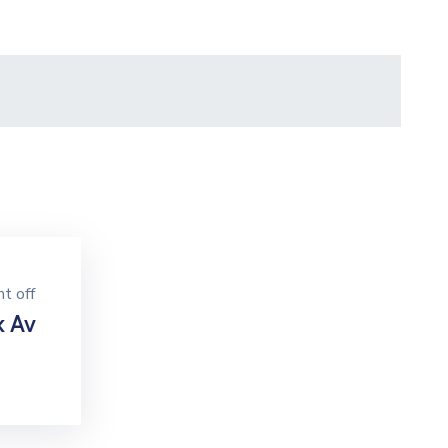
t off
k Av