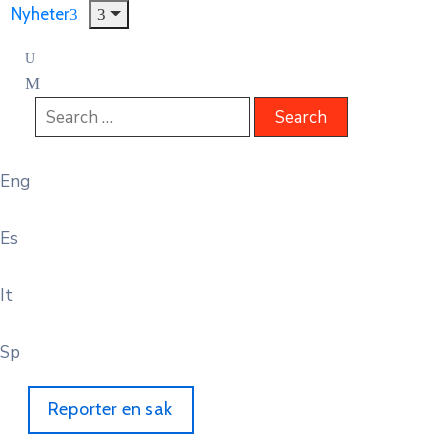
Nyheter
Eng
Es
It
Sp
Reporter en sak