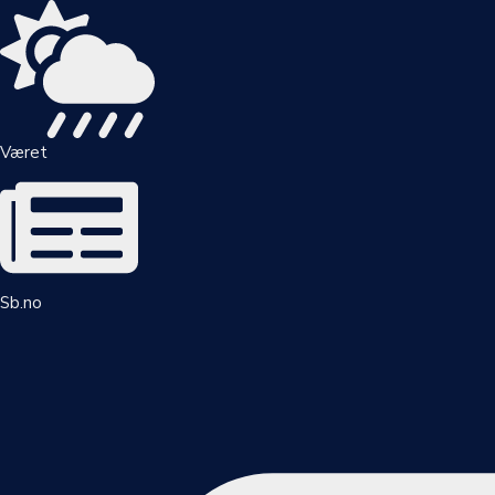
Været
Sb.no