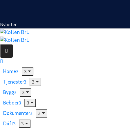
Nyheter
Home
Tjenester
Bygg
Beboer
Dokumenter
Drift