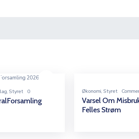
Økonomi
‚
Styret
Commen
lag
‚
Styret
0
Varsel Om Misbru
ralForsamling
Felles Strøm