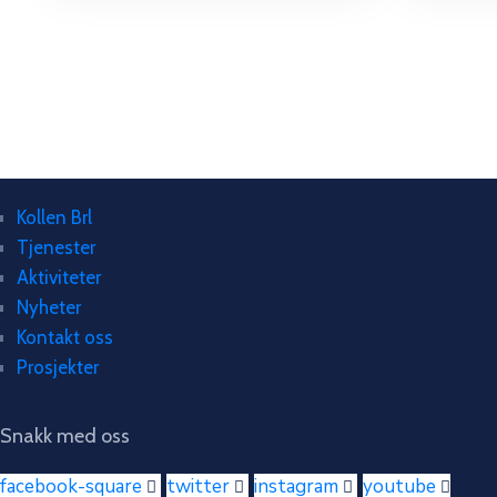
Kollen Brl
Tjenester
Aktiviteter
Nyheter
Kontakt oss
Prosjekter
Snakk med oss
facebook-square
twitter
instagram
youtube