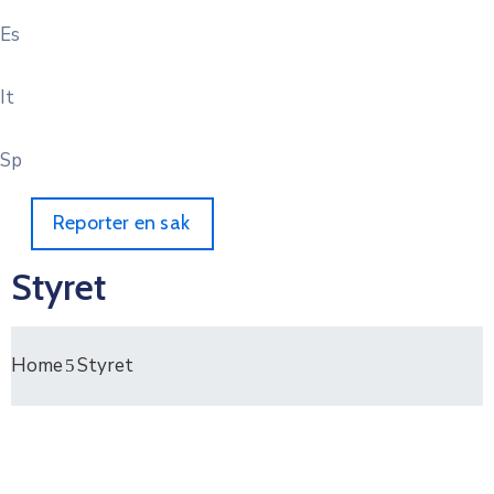
Es
It
Sp
Reporter en sak
Styret
Home
Styret